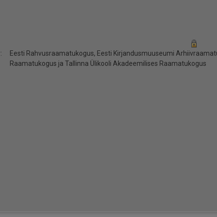
:
Eesti Rahvusraamatukogus, Eesti Kirjandusmuuseumi Arhiivraamatuk
Raamatukogus ja Tallinna Ülikooli Akadeemilises Raamatukogus