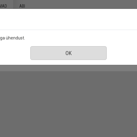
MAD
ABI
ega ühendust.