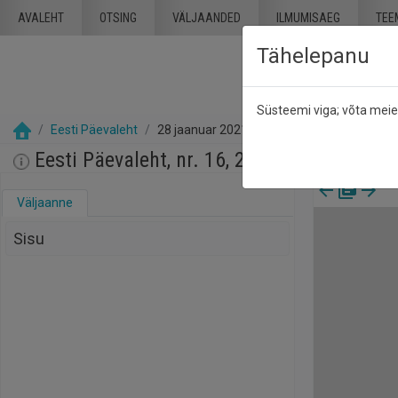
Mine põhisisu juurde
AVALEHT
OTSING
VÄLJAANDED
ILMUMISAEG
TEE
Tähelepanu
Süsteemi viga; võta mei
Eesti Päevaleht
28 jaanuar 2021
Eesti Päevaleht, nr. 16, 28 jaanuar 2021
Väljaanne
Sisu