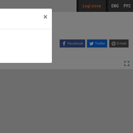
Logi sisse
ENG
РУС
×
Facebook
Twitter
E-mail