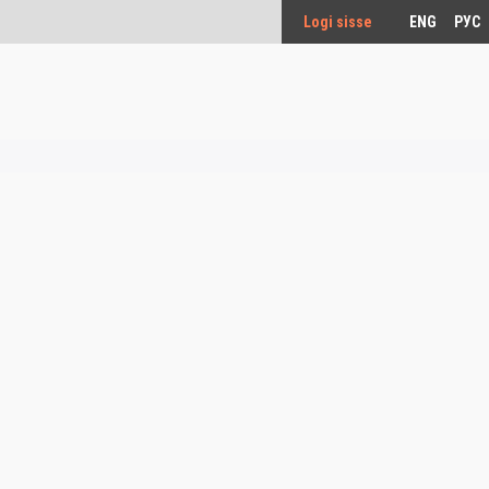
Logi sisse
ENG
РУС