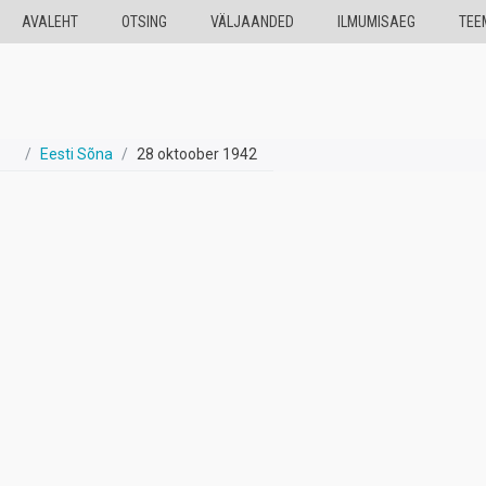
Mine põhisisu juurde
AVALEHT
OTSING
VÄLJAANDED
ILMUMISAEG
TEE
Eesti Sõna
28 oktoober 1942