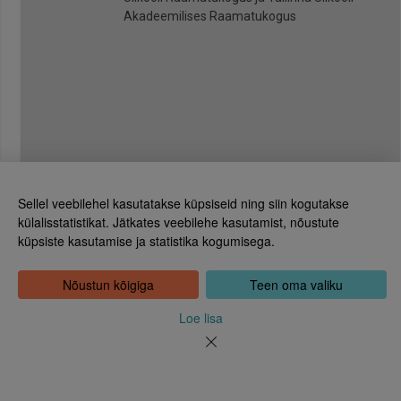
Akadeemilises Raamatukogus
Sellel veebilehel kasutatakse küpsiseid ning siin kogutakse
külalisstatistikat. Jätkates veebilehe kasutamist, nõustute
küpsiste kasutamise ja statistika kogumisega.
Eesti Rahvusraamatukogu
Tõnismägi 2, 15189 Tallinn
Kontakt: 6307 100
Nõustun kõigiga
Teen oma valiku
dea@rara.ee
Tutvustus
Loe lisa
Küpsiste info
Tagasiside
Abi
Uudised
Rahvusraamatukogu isikuandmete töötlemise korrast