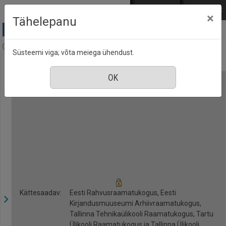
Mine põhisisu juurde
Logi sisse
ENG
РУС
×
Tähelepanu
Postimees (1991-), nr. 208, 8 september 2020
Süsteemi viga; võta meiega ühendust.
Kättesaadav:
Eesti Rahvusraamatukogus, Eesti
Kirjandusmuuseumi Arhiivraamatukogus,
Tallinna Tehnikaülikooli Raamatukogus, Tartu
Ülikooli Raamatukogus ja Tallinna Ülikooli