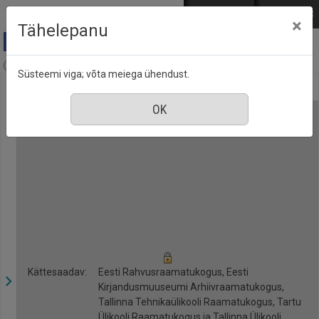
Mine põhisisu juurde
Logi sisse
ENG
РУС
×
Tähelepanu
Postimees (1991-), nr. 44, 23 veebruar 2021
Süsteemi viga; võta meiega ühendust.
Kättesaadav:
Eesti Rahvusraamatukogus, Eesti
Kirjandusmuuseumi Arhiivraamatukogus,
Tallinna Tehnikaülikooli Raamatukogus, Tartu
Ülikooli Raamatukogus ja Tallinna Ülikooli