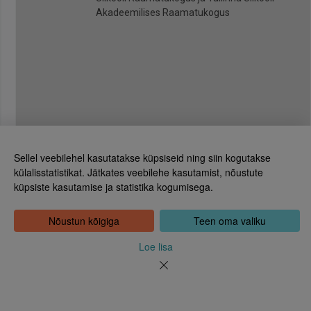
Akadeemilises Raamatukogus
Sellel veebilehel kasutatakse küpsiseid ning siin kogutakse
külalisstatistikat. Jätkates veebilehe kasutamist, nõustute
küpsiste kasutamise ja statistika kogumisega.
Eesti Rahvusraamatukogu
Tõnismägi 2, 15189 Tallinn
Kontakt: 6307 100
Nõustun kõigiga
Teen oma valiku
dea@rara.ee
Tutvustus
Loe lisa
Küpsiste info
Tagasiside
Abi
Uudised
Rahvusraamatukogu isikuandmete töötlemise korrast