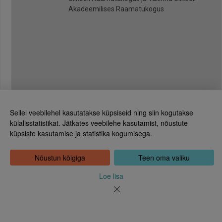
Akadeemilises Raamatukogus
Sellel veebilehel kasutatakse küpsiseid ning siin kogutakse
külalisstatistikat. Jätkates veebilehe kasutamist, nõustute
küpsiste kasutamise ja statistika kogumisega.
Eesti Rahvusraamatukogu
Tõnismägi 2, 15189 Tallinn
Kontakt: 6307 100
Nõustun kõigiga
Teen oma valiku
dea@rara.ee
Tutvustus
Loe lisa
Küpsiste info
Tagasiside
Abi
Uudised
Rahvusraamatukogu isikuandmete töötlemise korrast