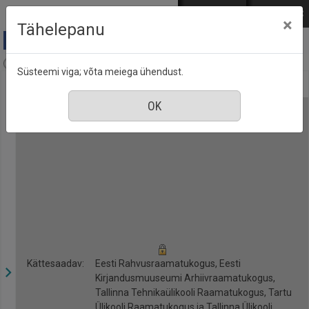
Mine põhisisu juurde
Logi sisse
ENG
РУС
×
Tähelepanu
Postimees (1991-), nr. 258, 14 detsember 2021
Süsteemi viga; võta meiega ühendust.
Kättesaadav:
Eesti Rahvusraamatukogus, Eesti
Kirjandusmuuseumi Arhiivraamatukogus,
Tallinna Tehnikaülikooli Raamatukogus, Tartu
Ülikooli Raamatukogus ja Tallinna Ülikooli