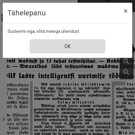
Mine põhisisu juurde
Logi sisse
ENG
РУС
×
Tähelepanu
Postimees (1886-1944), nr. 35, 6 veebruar 1936
Süsteemi viga; võta meiega ühendust.