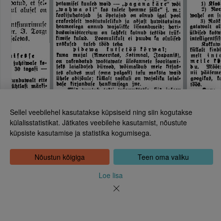
Sellel veebilehel kasutatakse küpsiseid ning siin kogutakse
külalisstatistikat. Jätkates veebilehe kasutamist, nõustute
küpsiste kasutamise ja statistika kogumisega.
Eesti Rahvusraamatukogu
Tõnismägi 2, 15189 Tallinn
Kontakt: 6307 100
Nõustun kõigiga
Teen oma valiku
dea@rara.ee
Tutvustus
Loe lisa
Küpsiste info
Tagasiside
Abi
Uudised
Rahvusraamatukogu isikuandmete töötlemise korrast