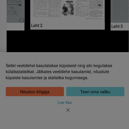
Leht 2
Leht 3
Sellel veebilehel kasutatakse küpsiseid ning siin kogutakse
külalisstatistikat. Jätkates veebilehe kasutamist, nõustute
küpsiste kasutamise ja statistika kogumisega.
Eesti Rahvusraamatukogu
Tõnismägi 2, 15189 Tallinn
Kontakt: 6307 100
Nõustun kõigiga
Teen oma valiku
dea@rara.ee
Tutvustus
Loe lisa
Küpsiste info
Tagasiside
Abi
Uudised
Rahvusraamatukogu isikuandmete töötlemise korrast