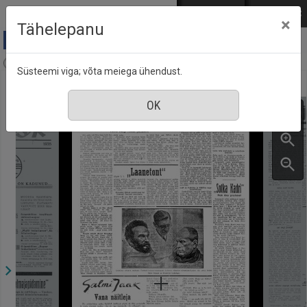
Mine põhisisu juurde
Logi sisse
ENG
РУС
×
Tähelepanu
Tallinna Post, 20 september 1935
Süsteemi viga; võta meiega ühendust.